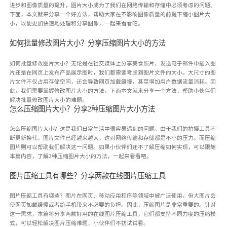
进步和图像质量的提升，图片大小成为了我们在网络传输和存储中必须考虑的问题。
下面，本文就来分享一个好方法，帮助大家在不影响图像质量的前提下缩小图片大
小，以便更加快速地处理和分享图像，一起来看看吧。
如何批量修改图片大小？分享压缩图片大小的方法
如何批量修改图片大小？无论是在社交媒体上分享美食照片、发送电子邮件中插入图
片还是在网页上发布产品展示图时，我们都需要考虑到图片文件的大小。大尺寸的图
片文件不仅占用存储空间，还会导致网页加载缓慢，甚至增加用户数据流量消耗。因
此，我们需要掌握修改图片大小的方法，下面本文就来分享一个方法，帮助小伙伴们
解决批量修改图片大小的难题。
怎么压缩图片大小？分享2种压缩图片大小方法
怎么压缩图片大小？这是我们日常生活中很容易遇到的问题。由于我们的拍摄工具不
断更新换代，图片文件已经越来越大，这对网络传输和存储都是不小的压力。而压缩
图片则可以帮助我们解决这一问题。如果小伙伴们还不了解压缩如何实现，可以跟随
本篇内容，了解2种压缩图片大小的方法，一起来看看吧。
图片压缩工具有哪些？分享两款在线图片压缩工具
图片压缩工具有哪些？图片在网页、移动应用程序等领域中被广泛使用，但大图片会
使网页加载缓慢或者给手机带来不必要的负担。因此，压缩图片是非常重要的。针对
这一需求，本篇将分享两款好用的在线图片压缩工具，它们都支持不同力度的压缩模
式，可以轻松解决图片压缩难题，小伙伴们不妨试试看。