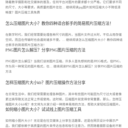
随着数字摄影和社交媒体的普及，任何平台对图片的要求都十分严格，它们要求不同
的尺寸、大小等要求。高质量的图片往往…
继续阅读
jpg图片如何压缩大小不降低清
晰度？图片压缩工具免费
怎么压缩图片大小？教你四种适合新手的简易照片压缩方法！
在数字时代，我们经常需要处理各种尺寸的图片。当图片文件过大时，不仅占用存储
空间，而且在传输时也会遇到诸多不便。…
继续阅读
怎么压缩图片大小？教你四种适
合新手的简易照片压缩方法！
PNG图片怎么解压？分享PNG图片压缩的方法
PNG图片怎么解压？当我们谈到图片压缩，许多人首先想到的是JPEG格式。但PNG，
作为另一种常见的图片格式，也…
继续阅读
PNG图片怎么解压？分享PNG图片压缩的
方法
怎样压缩图片大小kb？图片压缩操作方法分享
在日常生活中，我们经常需要处理各种图片，其中有些图片可能因为尺寸过大或者像
素过高导致无法正常上传或使用。这时候，压缩图片就变得非常重要。那么，怎样压
缩图片大小kb呢？本文将为大家介绍一种简单易用的方法，帮助大家轻松压缩图片。
如何缩小图片大小？试试线上图片压缩工具
如何缩小图片大小？无论是在社交媒体上分享生活趣事，还是在网页设计中展示产
品，我们都依赖于高质量的图片来传达信息和吸引注意力，然而随着摄影设备的不断