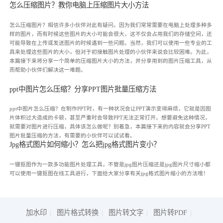
怎么压缩图片？教你电脑上压缩图片大小方法
怎么压缩图片？相信许多小伙伴对此有疑问。因为我们常常需要在电脑上处理多种多
样的图片，而有时候这些图片的大小可能会很大，这不仅会占用我们的存储空间，还
可能导致在上传或发送图片的时候遇到一些问题。当然，我们可以使用一些专业的工
具来处理这些图片的大小，但对于初接触图片处理的小伙伴来说会比较困难。为此，
本篇接下来将分享一个简单的压缩图片大小的方法，并分享用到的图片压缩工具，从
而帮助小伙伴们解决这一难题。
ppt中图片怎么压缩？分享PPT图片批量压缩方法
ppt中图片怎么压缩？在制作PPT时，有一种状况会让PPT演示变得麻烦，它就是因图
片体积过大造成的卡顿，甚至严重时会导致PPT无法正常打开。想要避免这种情况，
就需要对图片进行压缩，具体该怎么做呢？别着急，本篇接下来的内容就会分享PPT
图片批量压缩的方法，有需要的小伙伴可以试试看。
Jpg格式图片如何缩小？怎么把jpg格式图片变小？
一键抠图作为一款多功能图片处理工具，不管是jpg图片压缩还是jpg图片尺寸缩小都
可以使用一键抠图在线工具进行，下面给大家分享有关jpg格式图片缩小的方法哦！
加水印
图片格式转换
图片转文字
图片转PDF