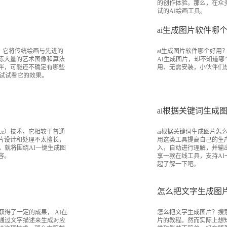
的创作体验。那么，在众
试的AI绘画工具。
ai生成图片软件哪
，它将传统绘画与先进的
ai生成图片软件哪个好用
练大量的艺术图像和算法
AI生成图片，却不知道哪
伴，可能还不确定有哪些
用、无需安装，小伙伴们
以试试看它的效果。
ai根据关键词生成
gence）技术，它相较于普通
ai根据关键词生成图片怎
片设计和处理不太擅长，
用这类工具提高自己的生
，就将围绕AI一键生成图
入，自动进行理解，并输
容。
享一款在线工具，支持A
起了解一下吧。
怎么把文字生成图
得了一定的成果， AI在
怎么把文字生成图片？搜
通过文字描述来生成对应
片的教程。然而实际上想