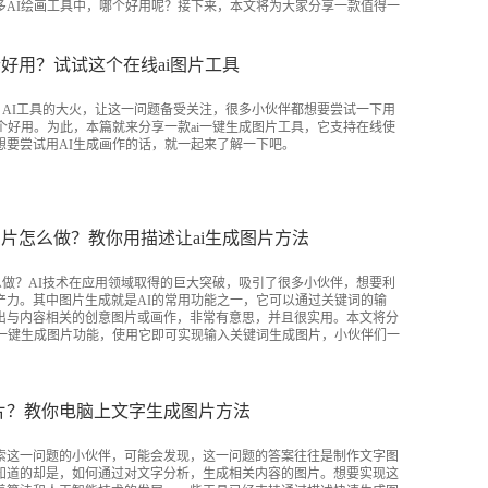
多AI绘画工具中，哪个好用呢？接下来，本文将为大家分享一款值得一
个好用？试试这个在线ai图片工具
？AI工具的大火，让这一问题备受关注，很多小伙伴都想要尝试一下用
个好用。为此，本篇就来分享一款ai一键生成图片工具，它支持在线使
想要尝试用AI生成画作的话，就一起来了解一下吧。
图片怎么做？教你用描述让ai生成图片方法
么做？AI技术在应用领域取得的巨大突破，吸引了很多小伙伴，想要利
产力。其中图片生成就是AI的常用功能之一，它可以通过关键词的输
出与内容相关的创意图片或画作，非常有意思，并且很实用。本文将分
I一键生成图片功能，使用它即可实现输入关键词生成图片，小伙伴们一
片？教你电脑上文字生成图片方法
索这一问题的小伙伴，可能会发现，这一问题的答案往往是制作文字图
知道的却是，如何通过对文字分析，生成相关内容的图片。想要实现这