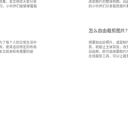
效果。本文将给大家分享
改变图片的整体构图。因
习，小伙伴们能够掌握裁
的小伙伴们分享裁剪图片
怎么自由裁剪图片
为了每个人的日常生活中
想要拍出好照片，或是制
例，使其适应特定的布局
剪，就能让主体突显，改
本文就来和有需要的朋
动选框，即可选择要图片
在线裁剪工具，可以让裁