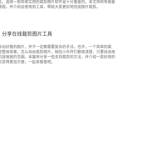
此，选择一款简单实用的裁剪图片软件是十分重要的。本文将和有需要
教程，并介绍会使用到工具，帮助大家更好地完成图片裁剪。
？分享在线裁剪图片工具
作出好看的图片，并不一定都需要复杂的手法。也许，一个简单的裁
变整体效果。怎么自由裁剪图片，相信小伙伴们都很清楚，只要自由拖
内容保留的范围。本篇将分享一些支持裁剪的方法，并介绍一款好用的
剪变得更加方便，一起来看看吧。