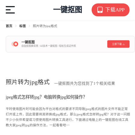
一键抠图
下载APP
首页
标签
照片转为jpg格式
一键抠图
立即下载
自由抠图换背景 / AI技术一键抠图 / 轻松生成证件照
照片转为jpg格式
一键抠图共为您找到了1个相关结果
jpeg格式怎样转jpg？电脑转换jpg如何操作？
平时使用图片时可能会因为平台对格式的要求不同导致jpeg格式的图片文件不能正常
打开或上传，因此需要将其转换成jpg格式，那么jpeg格式怎样转jpg呢？对于这一问题
不少小伙伴希望或习惯使用图片转换工具进行，下面通过电脑上的一键抠图在线工具
教大家jpeg转jpg的操作方法，一起看看吧~~