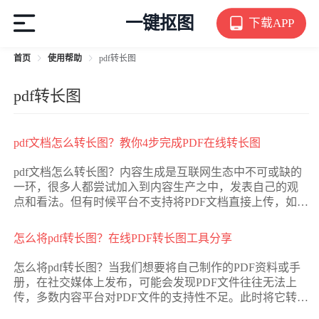
一键抠图
下载APP
首页
使用帮助
pdf转长图
pdf转长图
pdf文档怎么转长图？教你4步完成PDF在线转长图
pdf文档怎么转长图？内容生成是互联网生态中不可或缺的
一环，很多人都尝试加入到内容生产之中，发表自己的观
点和看法。但有时候平台不支持将PDF文档直接上传，如果
小伙伴们也有此类困扰，并且不想折腾各类编辑器，可以
试试直接将PDF转长图，免去了编辑的困扰，也可以顺利完
怎么将pdf转长图？在线PDF转长图工具分享
成上传。接下来的内容，就将围绕PDF文档转长图，介绍详
细的方法步骤，一起来看看吧。
怎么将pdf转长图？当我们想要将自己制作的PDF资料或手
册，在社交媒体上发布，可能会发现PDF文件往往无法上
传，多数内容平台对PDF文件的支持性不足。此时将它转换
为长图是一个不错的选择，不仅免去了读取的麻烦，还能