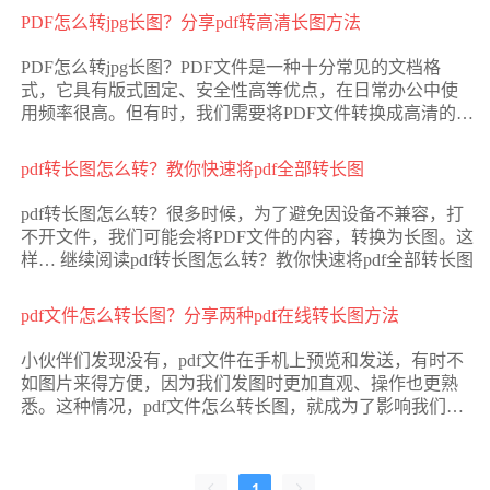
方便地保存到相册中。那么接下来的内容，就将分享一款
PDF怎么转jpg长图？分享pdf转高清长图方法
支持PDF转长图的在线工具，小伙伴们可以尝试使用它帮助
自己完成转换。
PDF怎么转jpg长图？PDF文件是一种十分常见的文档格
式，它具有版式固定、安全性高等优点，在日常办公中使
用频率很高。但有时，我们需要将PDF文件转换成高清的
jpg长图，以便更好地展示和分享。如果小伙伴们也有这样
的需求，那么本篇文章将分享一款实用的PDF转长图工具，
pdf转长图怎么转？教你快速将pdf全部转长图
使用它即可轻松将PDF文件转换为长图，一起来了解一下
吧。
pdf转长图怎么转？很多时候，为了避免因设备不兼容，打
不开文件，我们可能会将PDF文件的内容，转换为长图。这
样…
继续阅读
pdf转长图怎么转？教你快速将pdf全部转长图
pdf文件怎么转长图？分享两种pdf在线转长图方法
小伙伴们发现没有，pdf文件在手机上预览和发送，有时不
如图片来得方便，因为我们发图时更加直观、操作也更熟
悉。这种情况，pdf文件怎么转长图，就成为了影响我们效
率的一大需求。具体该怎么做，其实有多种选择，例如通
过Photoshop处理或是进行截图拼接等。那么本篇会推荐两
种在线转换的方法，步骤更精简，用起来更方便，相信能
1